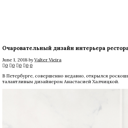
Очаровательный дизайн интерьера рестора
June 1, 2018
by
Valter Vieira
0
0
0
0
0
В Петербурге, совершенно недавно, открылся роско
талантливым дизайнером Анастасией
Халчицкой
.