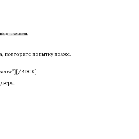
онфиденциальности.
а, повторите попытку позже.
oscow”][/BDCK]
рьеры