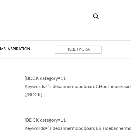
MS INSPIRATION
ПОДПИСКА
[BDCK category=11
Keywords=”sidebannermoodboardCHourhouses,si
[/BDCK]
[BDCK category=11
Keywords=”sidebannermoodboardBB,sidebannermo