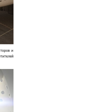
аторов и
етителей