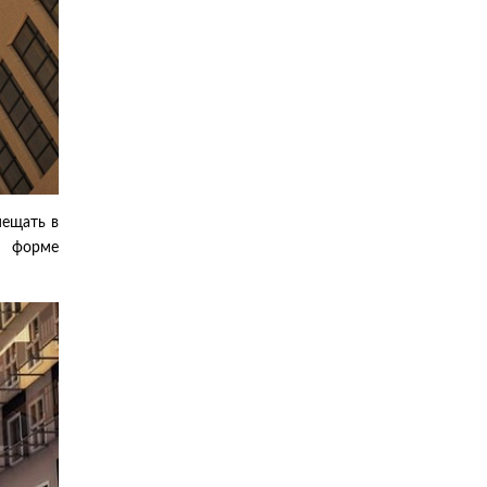
мещать в
о форме