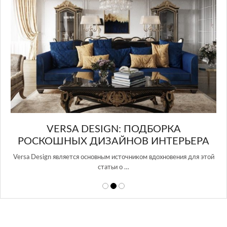
в Р
ESIGN: ПОДБОРКА
ДИЗАЙНОВ ИНТЕРЬЕРА
новным источником вдохновения для этой
статьи о …