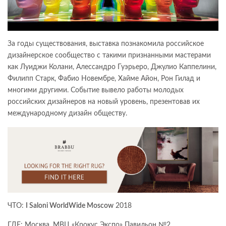
За годы существования, выставка познакомила российское
дизайнерское сообщество с такими признанными мастерами
как Луиджи
Колани
, Алессандро
Гуэрьеро
,
Джулио
Каппелини
,
Филипп Старк, Фабио
Новембре
,
Хайме
Айон, Рон
Гилад
и
многими другими. Событие вывело работы молодых
российских дизайнеров на новый уровень, презентовав их
международному дизайн обществу.
ЧТО:
I Saloni WorldWide Moscow
2018
ГДЕ: Москва, МВЦ «Крокус Экспо» Павильон №2