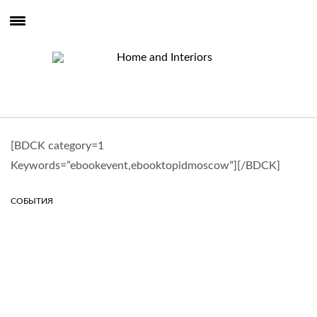
[BDCK category=1
Keywords=”ebookevent,ebooktopidmoscow”][/BDCK]
СОБЫТИЯ