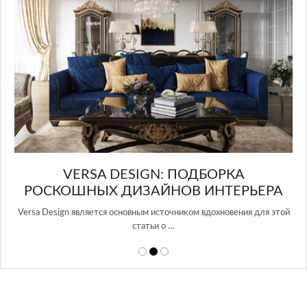
в Росси…
А
РЬЕРА
ния для этой