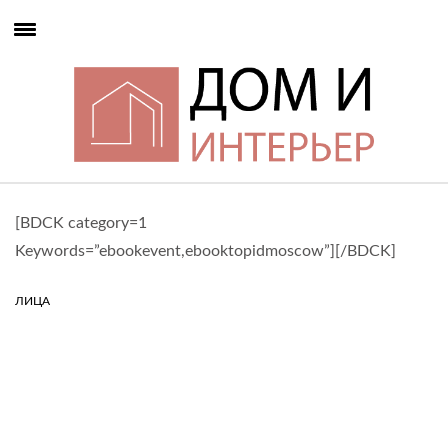
[BDCK category=1
Keywords=”ebookevent,ebooktopidmoscow”][/BDCK]
ЛИЦА