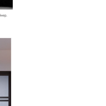
йнер.