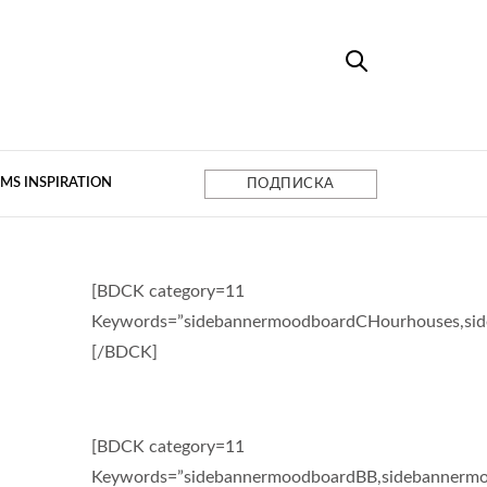
MS INSPIRATION
ПОДПИСКА
[BDCK category=11
Keywords=”sidebannermoodboardCHourhouses,si
[/BDCK]
[BDCK category=11
Keywords=”sidebannermoodboardBB,sidebannermo