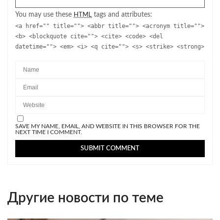
You may use these
tags and attributes:
HTML
<a href="" title=""> <abbr title=""> <acronym title="">
<b> <blockquote cite=""> <cite> <code> <del
datetime=""> <em> <i> <q cite=""> <s> <strike> <strong>
SAVE MY NAME, EMAIL, AND WEBSITE IN THIS BROWSER FOR THE
NEXT TIME I COMMENT.
Другие новости по теме