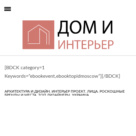
[BDCK category=1
Keywords=”ebookevent,ebooktopidmoscow”][/BDCK]
,
,
,
АРХИТЕКТУРА И ДИЗАЙН
ИНТЕРЬЕР ПРОЕКТ
ЛИЦА
РОСКОШНЫЕ
,
,
БРЕНДЫ И МЕСТА
ТОП ДИЗАЙНЕРЫ
УКРАИНА