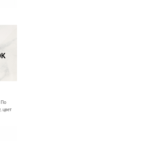
. По
, цвет