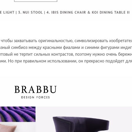
ан чтобы захватывать оригинальностью, символизировать изобретате
азный симбиоз между красными фиалами и синими фигурами индиг
етовый не терпит сильных контрастов, поэтому нужно очень береж
ами. Но при правильном использовании, он прекрасно подойдет дл