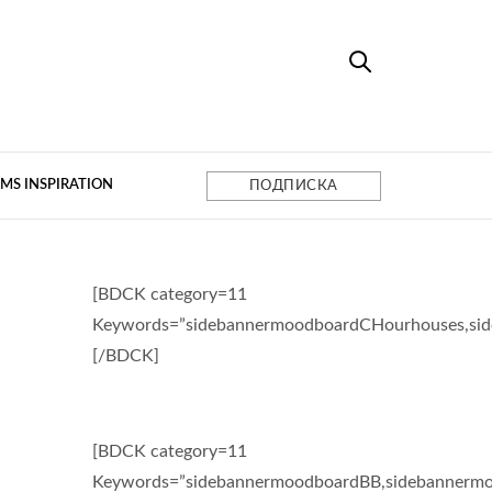
MS INSPIRATION
ПОДПИСКА
[BDCK category=11
Keywords=”sidebannermoodboardCHourhouses,si
[/BDCK]
[BDCK category=11
Keywords=”sidebannermoodboardBB,sidebannermo