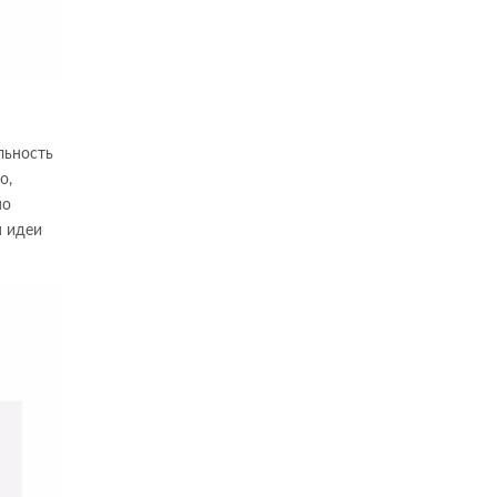
льность
о,
но
я идеи