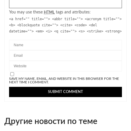
You may use these
tags and attributes:
HTML
<a href="" title=""> <abbr title=""> <acronym title="">
<b> <blockquote cite=""> <cite> <code> <del
datetime=""> <em> <i> <q cite=""> <s> <strike> <strong>
SAVE MY NAME, EMAIL, AND WEBSITE IN THIS BROWSER FOR THE
NEXT TIME I COMMENT.
Другие новости по теме