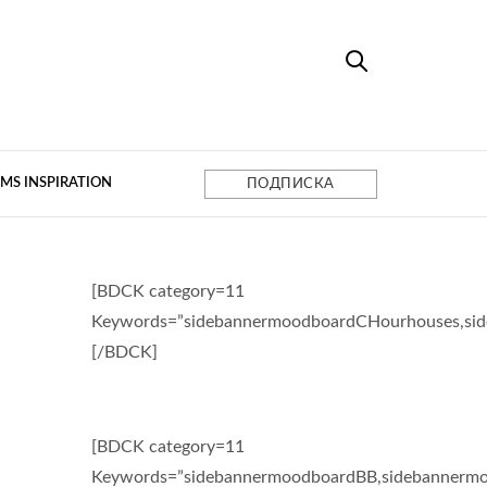
MS INSPIRATION
ПОДПИСКА
[BDCK category=11
Keywords=”sidebannermoodboardCHourhouses,si
[/BDCK]
[BDCK category=11
Keywords=”sidebannermoodboardBB,sidebannermo