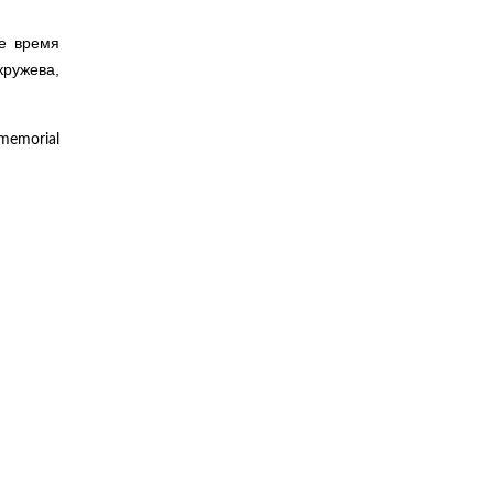
же время
ружева,
memorial