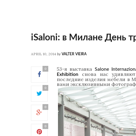
iSaloni: в Милане День т
APRIL 10, 2014
by
VALTER VIEIRA
53-я выставка
Salone Internazion
0
снова нас удивляют
Exhibition
последние изделия мебели в М
вами эксклюзивными фотография
0
0
0