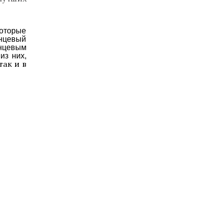
которые
нцевый
янцевым
из них,
так и в