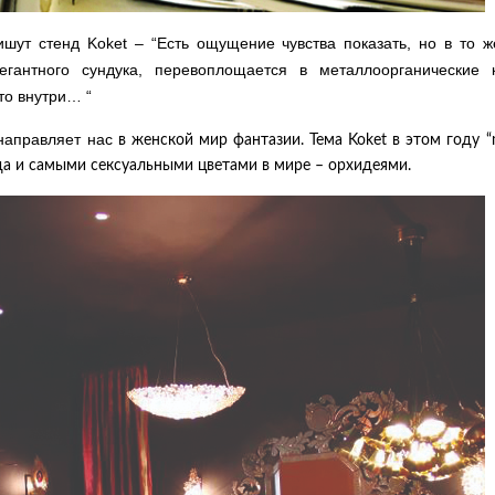
шут стенд Koket – “Есть ощущение чувства показать, но в то 
гантного сундука, перевоплощается в металлоорганические к
то внутри… “
 направляет нас
в женской мир фантазии. Тема Koket в этом году “
да и самыми сексуальными цветами в мире – орхидеями.