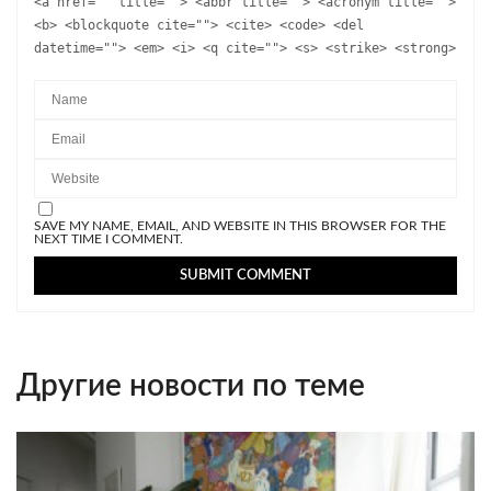
<a href="" title=""> <abbr title=""> <acronym title="">
<b> <blockquote cite=""> <cite> <code> <del
datetime=""> <em> <i> <q cite=""> <s> <strike> <strong>
SAVE MY NAME, EMAIL, AND WEBSITE IN THIS BROWSER FOR THE
NEXT TIME I COMMENT.
Другие новости по теме