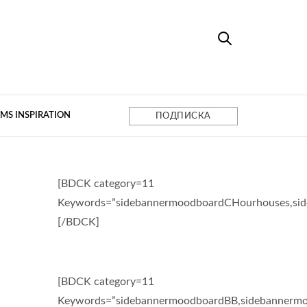
MS INSPIRATION
ПОДПИСКА
[BDCK category=11
Keywords=”sidebannermoodboardCHourhouses,si
[/BDCK]
[BDCK category=11
Keywords=”sidebannermoodboardBB,sidebannermo