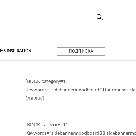
MS INSPIRATION
ПОДПИСКА
[BDCK category=11
Keywords=”sidebannermoodboardCHourhouses,si
[/BDCK]
[BDCK category=11
Keywords=”sidebannermoodboardBB,sidebannermo