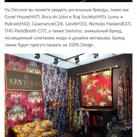
На Decorex вы можете увидеть роскошные бренды, такие как
Covet House(H47), Boca do Lobo и Rug Society(H45), Luxxu и
Pullcast(H42), Casamance(C24), Lasvit(H33), Nicholas Haslam(B37),
THG Paris(Booth C37), а также Santorus, уникальный бренд,
посвященный сочетанию моды и дизайна интерьера. Бренд
также будет присутствовать на 100% Design.