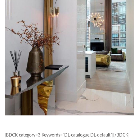
[BDCK category=3 Keywords=”DL-catalogue,DL-default”][/BDCK]