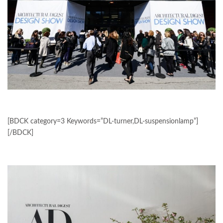
[BDCK category=3 Keywords=”DL-turner,DL-suspensionlamp”]
[/BDCK]