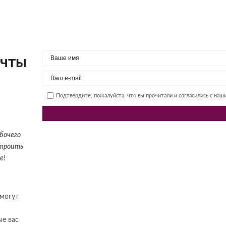
ечты
Подтвердите, пожалуйста, что вы прочитали и согласились с на
бочего
строить
е!
 могут
е вас