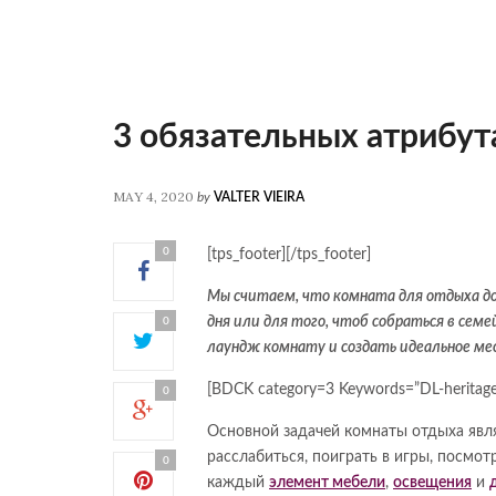
3 обязательных атрибут
MAY 4, 2020
by
VALTER VIEIRA
0
[tps_footer][/tps_footer]
Мы считаем, что комната для отдыха д
дня или для того, чтоб собраться в сем
0
лаундж комнату и создать идеальное м
[BDCK category=3 Keywords=”DL-heritag
0
Основной задачей комнаты отдыха явля
расслабиться, поиграть в игры, посмот
0
каждый
элемент мебели
,
освещения
и