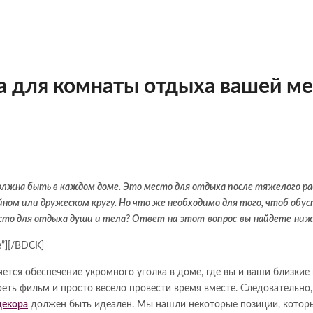
а для комнаты отдыха вашей м
олжна быть в каждом доме. Это место для отдыха после тяжелого ра
ейном или дружеском кругу. Но что же необходимо для того, чтоб обу
есто для отдыха души и тела? Ответ
на
этот
вопрос
вы
найдете
ниж
e”][/BDCK]
ется обеспечение укромного уголка в доме, где вы и ваши близкие
реть фильм и просто весело провести время вместе. Следовательно,
декора
должен быть идеален. Мы нашли некоторые позиции, которы