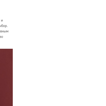
 и
ыбор.
новным
во