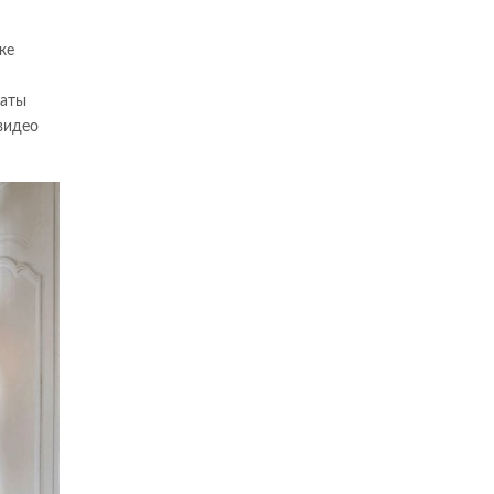
же
наты
видео