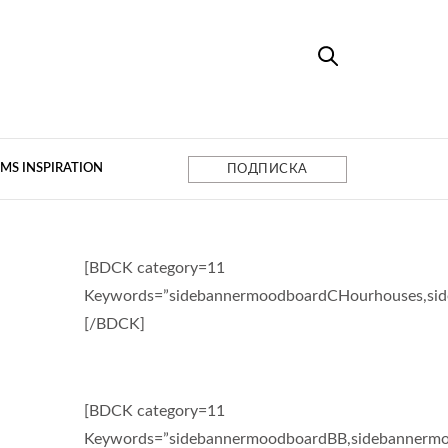
MS INSPIRATION
ПОДПИСКА
[BDCK category=11
Keywords=”sidebannermoodboardCHourhouses,si
[/BDCK]
[BDCK category=11
Keywords=”sidebannermoodboardBB,sidebannermo