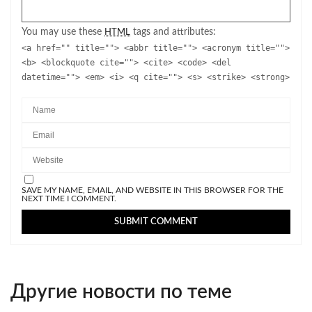
You may use these
tags and attributes:
HTML
<a href="" title=""> <abbr title=""> <acronym title="">
<b> <blockquote cite=""> <cite> <code> <del
datetime=""> <em> <i> <q cite=""> <s> <strike> <strong>
SAVE MY NAME, EMAIL, AND WEBSITE IN THIS BROWSER FOR THE
NEXT TIME I COMMENT.
Другие новости по теме