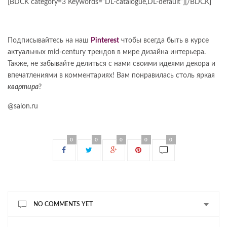
[BDCK category=3 Keywords=”DL-catalogue,DL-default”][/BDCK]
Подписывайтесь на наш
Pinterest
чтобы всегда быть в курсе
актуальных mid-century трендов в мире дизайна интерьера.
Также, не забывайте делиться с нами своими идеями декора и
впечатлениями в комментариях! Вам понравилась столь яркая
квартира
?
@salon.ru
0
0
0
0
0
NO COMMENTS YET