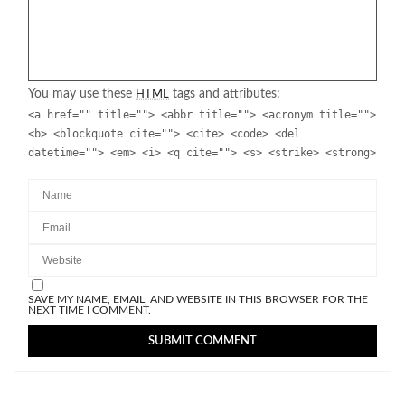
You may use these
tags and attributes:
HTML
<a href="" title=""> <abbr title=""> <acronym title="">
<b> <blockquote cite=""> <cite> <code> <del
datetime=""> <em> <i> <q cite=""> <s> <strike> <strong>
SAVE MY NAME, EMAIL, AND WEBSITE IN THIS BROWSER FOR THE
NEXT TIME I COMMENT.