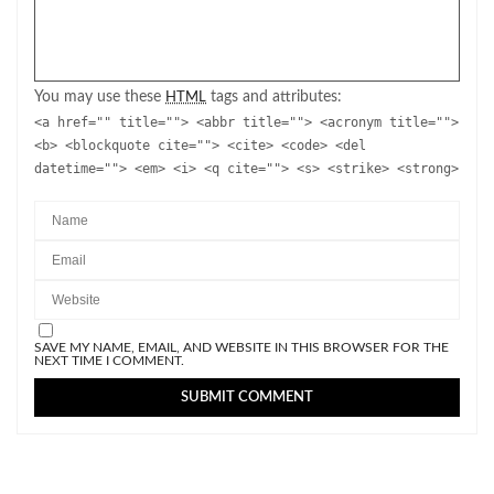
You may use these
tags and attributes:
HTML
<a href="" title=""> <abbr title=""> <acronym title="">
<b> <blockquote cite=""> <cite> <code> <del
datetime=""> <em> <i> <q cite=""> <s> <strike> <strong>
SAVE MY NAME, EMAIL, AND WEBSITE IN THIS BROWSER FOR THE
NEXT TIME I COMMENT.