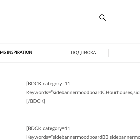
MS INSPIRATION
ПОДПИСКА
[BDCK category=11
Keywords=”sidebannermoodboardCHourhouses,si
[/BDCK]
[BDCK category=11
Keywords=”sidebannermoodboardBB,sidebannermo