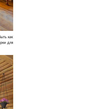
быть как
орки для