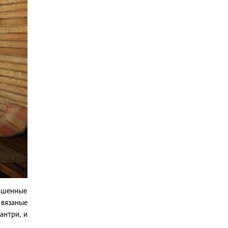
лишенные
 вязаные
антри, и