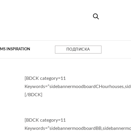
MS INSPIRATION
ПОДПИСКА
[BDCK category=11
Keywords=”sidebannermoodboardCHourhouses,si
[/BDCK]
[BDCK category=11
Keywords=”sidebannermoodboardBB,sidebannermo