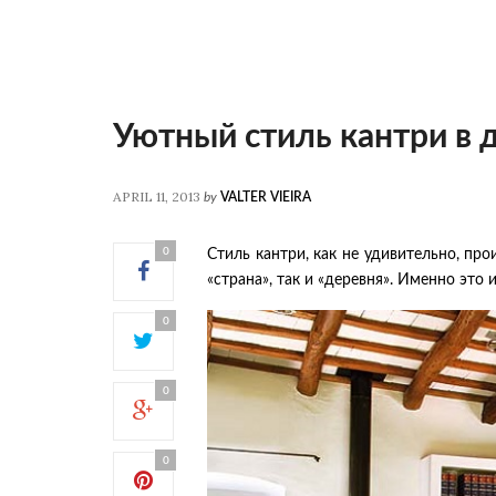
Уютный стиль кантри в
APRIL 11, 2013
by
VALTER VIEIRA
0
Стиль кантри, как не удивительно, про
«страна», так и «деревня». Именно это
0
0
0