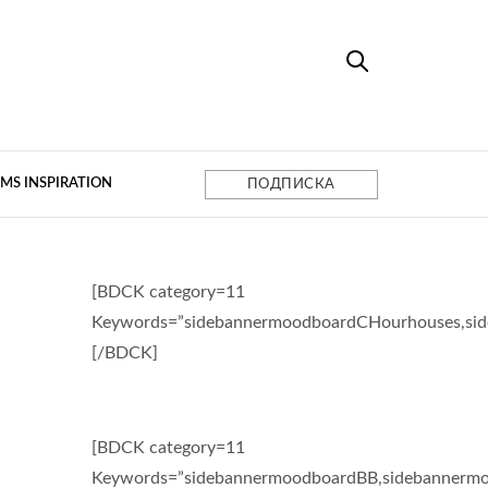
MS INSPIRATION
ПОДПИСКА
[BDCK category=11
Keywords=”sidebannermoodboardCHourhouses,si
[/BDCK]
[BDCK category=11
Keywords=”sidebannermoodboardBB,sidebannermo