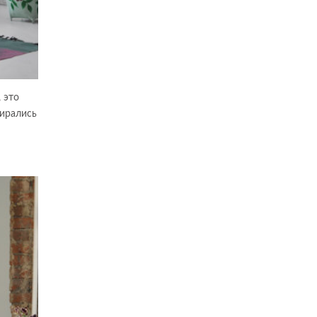
 это
бирались