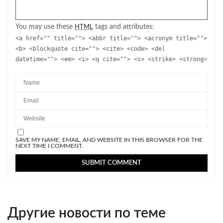
You may use these
tags and attributes:
HTML
<a href="" title=""> <abbr title=""> <acronym title="">
<b> <blockquote cite=""> <cite> <code> <del
datetime=""> <em> <i> <q cite=""> <s> <strike> <strong>
SAVE MY NAME, EMAIL, AND WEBSITE IN THIS BROWSER FOR THE
NEXT TIME I COMMENT.
Другие новости по теме