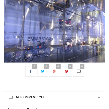
0
0
0
0
0
NO COMMENTS YET