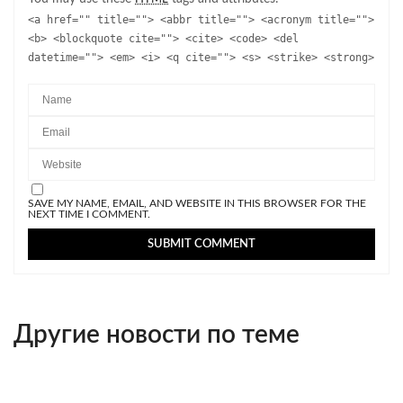
<a href="" title=""> <abbr title=""> <acronym title="">
<b> <blockquote cite=""> <cite> <code> <del
datetime=""> <em> <i> <q cite=""> <s> <strike> <strong>
SAVE MY NAME, EMAIL, AND WEBSITE IN THIS BROWSER FOR THE
NEXT TIME I COMMENT.
Другие новости по теме