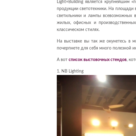
Light+Building является крупнейшим 
продукции светотехники. На площади в
светильники и лампы всевозможных в
жилых, офисных и производственных
классическом стилях.
На выставке вы так же окунетесь в м
почерпнете для себя много полезной 
А вот
список выстовочных стендов
, ко
1. NB Lighting