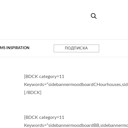
MS INSPIRATION
ПОДПИСКА
[BDCK category=11
Keywords=”sidebannermoodboardCHourhouses,si
[/BDCK]
[BDCK category=11
Keywords=”sidebannermoodboardBB,sidebannermo