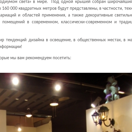
«подиумом света» в мире.
Под одной крышей собран широчайший
 160 000 квадратных метров будут представлены, в частности, тех
ариаций и областей применения, а также декоративные светиль
 помещений в современном, классически-современном и тради
ир тенденций дизайна в освещение, в общественных местах, в ма
информации!
торые мы вам рекомендуем посетить: