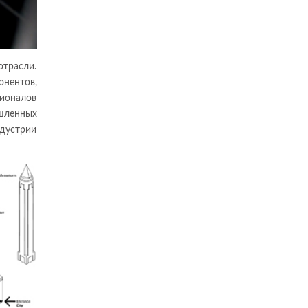
отрасли.
онентов,
сионалов
шленных
ндустрии