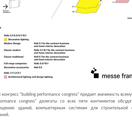
конгресс “building performance congress” придает значимость всем
rformance congress” делегаты со всех пяти континентов обсуд
вещению зданий, компьютерным системам для строительной о
аний.