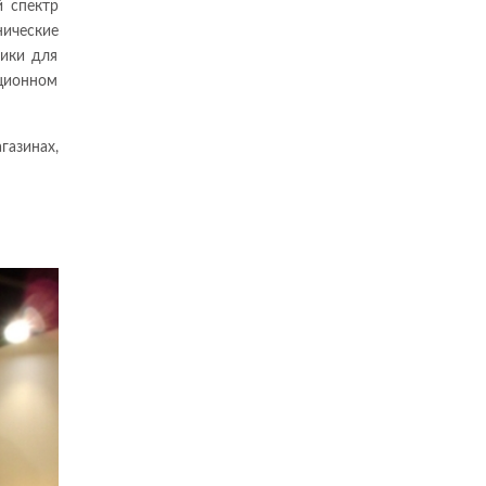
 спектр
нические
ники для
ционном
газинах,