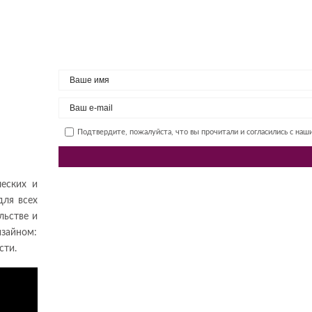
Подтвердите, пожалуйста, что вы прочитали и согласились с на
ческих и
для всех
льстве и
изайном:
сти.