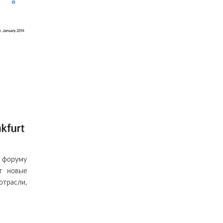
у форуму
ят новые
трасли,