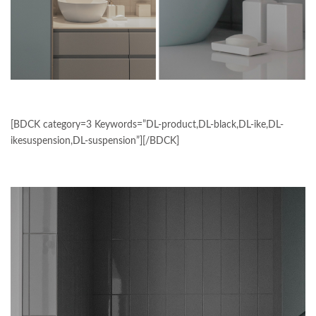
[BDCK category=3 Keywords=”DL-product,DL-black,DL-ike,DL-
ikesuspension,DL-suspension”][/BDCK]