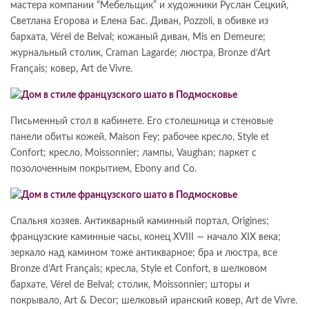
мастера компании “Мебельщик” и художники Руслан Сецкий,
Светлана Егорова и Елена Бас. Диван, Pozzoli, в обивке из
бархата, Vérel de Belval; кожаный диван, Mis en Demeure;
журнальный столик, Craman Lagarde; люстра, Bronze d’Art
Français; ковер, Art de Vivre.
Письменный стол в кабинете. Его столешница и стеновые
панели обиты кожей, Maison Fey; рабочее кресло, Style et
Confort; кресло, Moissonnier; лампы, Vaughan; паркет с
позолоченным покрытием, Ebony and Co.
Спальня хозяев. Антик­варный каминный портал, Origines;
французские каминные часы, конец XVIII — начало XIX века;
зеркало над камином тоже антикварное; бра и люстра, все
Bronze d’Art Français; кресла, Style et Confort, в шелковом
бархате, Vérel de Belval; столик, Moissonnier; шторы и
покрывало, Art & Decor; шелковый иранский ковер, Art de Vivre.