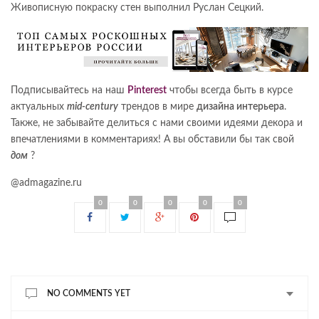
Живописную покраску стен выполнил Руслан Сецкий.
Подписывайтесь на наш
Pinterest
чтобы всегда быть в курсе
актуальных
mid-century
трендов в мире
дизайна интерьера
.
Также, не забывайте делиться с нами своими идеями декора и
впечатлениями в комментариях! А вы обставили бы так свой
дом
?
@admagazine.ru
0
0
0
0
0
NO COMMENTS YET