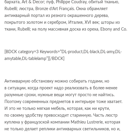
бархата, Art & Decor; пуф, Philippe Coudray, обитый тканью,
Rubelli; люстра, Bronze d’Art Français. Окна обрамляет
антикварный портал из резного окрашенного дерева,
покрытого золотом и серебром, Италия, XVI век; шторы из
ткани, Rubelli; на полу массивная доска из ореха, Ebony and Co.
[BDCK category=3 Keywords=”DL-product,DL-black,DL-amy,DL-
amytable,DL-tablelamp”][/BDCK]
Антикварную обстановку можно собирать годами, но
в ситуации, когда проект надо реализовать в более-менее
разумные сроки, нужные вещи могут просто не найтись.
Поэтому современных предметов в интерьере тоже хватает.
И это не только мягкая мебель, которая, как ни крути,
по своему удобству превосходит старинную. Часть люстр
куплена у французской компании Mathieu Lustrerie, которая
не только делает реплики антикварных светильников, но и,