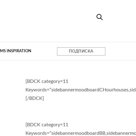
MS INSPIRATION
ПОДПИСКА
[BDCK category=11
Keywords=”sidebannermoodboardCHourhouses,si
[/BDCK]
[BDCK category=11
Keywords=”sidebannermoodboardBB,sidebannermo