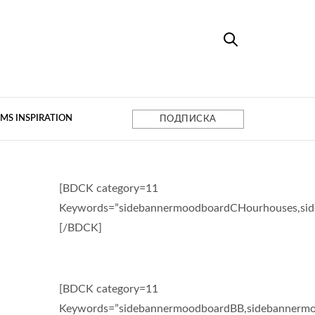
MS INSPIRATION
ПОДПИСКА
[BDCK category=11
Keywords=”sidebannermoodboardCHourhouses,si
[/BDCK]
[BDCK category=11
Keywords=”sidebannermoodboardBB,sidebannermo