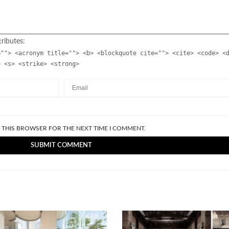
ributes:
=""> <acronym title=""> <b> <blockquote cite=""> <cite> <code> <
> <s> <strike> <strong>
N THIS BROWSER FOR THE NEXT TIME I COMMENT.