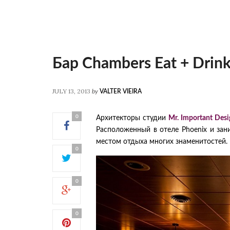
Бар Chambers Eat + Drin
JULY 13, 2013
by
VALTER VIEIRA
0
Архитекторы студии
Mr. Important Desi
Расположенный в отеле Phoenix и за
местом отдыха многих знаменитостей.
0
0
0