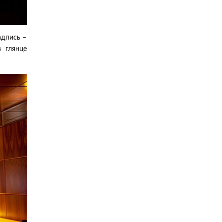
адпись –
в глянце