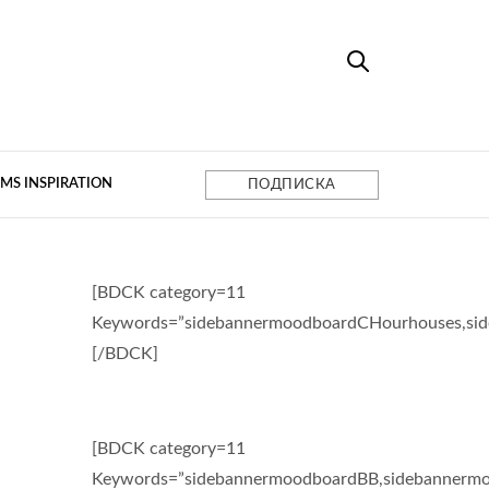
MS INSPIRATION
ПОДПИСКА
[BDCK category=11
Keywords=”sidebannermoodboardCHourhouses,si
[/BDCK]
[BDCK category=11
Keywords=”sidebannermoodboardBB,sidebannermo