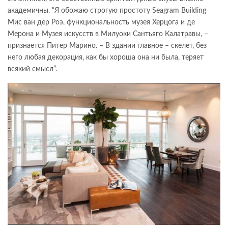
академичны. “Я обожаю строгую простоту Seagram Building
Мис ван дер Роэ, функциональность музея Херцога и де
Мерона и Музея искусств в Милуоки Сантьяго Калатравы, –
признается Питер Марино. – В здании главное – скелет, без
него любая декорация, как бы хороша она ни была, теряет
всякий смысл”.