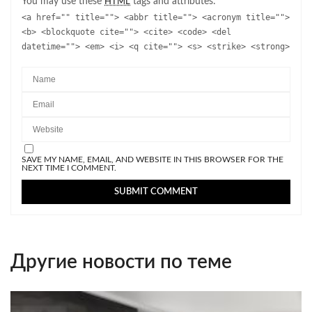
You may use these
tags and attributes:
HTML
<a href="" title=""> <abbr title=""> <acronym title="">
<b> <blockquote cite=""> <cite> <code> <del
datetime=""> <em> <i> <q cite=""> <s> <strike> <strong>
SAVE MY NAME, EMAIL, AND WEBSITE IN THIS BROWSER FOR THE
NEXT TIME I COMMENT.
Другие новости по теме