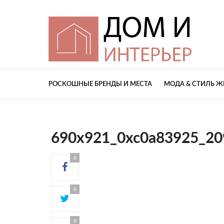
РОСКОШНЫЕ БРЕНДЫ И МЕСТА
МОДА & СТИЛЬ 
690x921_0xc0a83925_2
0
0
0