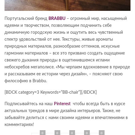
Португальский бренд
BRABBU
– огромный мир, насыщенный
идеями и творчеством, позволяющим подчинить себе
динамичную городскую жизнь и ощутить весь чувственный
спектр удовольствий от нее. Текстуры, живые ароматы
природных материалов, разнообразие оттенков, искусные
гармонии материалов – все это призвано создать ощущение
свежего дыхания природы в ощетинившемся иглами
небоскребов мегаполисе. «Мы черпаем вдохновение в природе
и рассказываем ее истории через дизайн», – поясняют свою
философию в Brabbu.
[BDCK category=3 Keywords=”BB-chair”][/BDCK]
Подписывайтесь на наш
Pinterest
чтобы всегда быть в курсе
актуальных трендов в мире дизайна интерьеров. Также, не
забывайте делиться с нами своими идеями и впечатлениями в
комментариях!
0
0
0
0
0