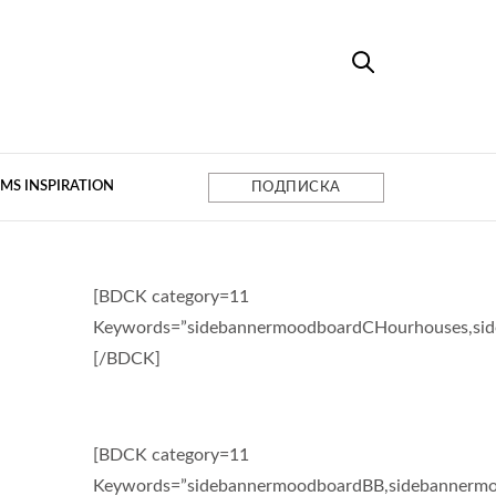
MS INSPIRATION
ПОДПИСКА
[BDCK category=11
Keywords=”sidebannermoodboardCHourhouses,si
[/BDCK]
[BDCK category=11
Keywords=”sidebannermoodboardBB,sidebannermo