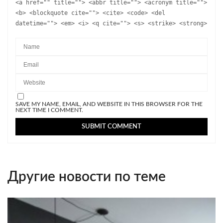
<a href="" title=""> <abbr title=""> <acronym title="">
<b> <blockquote cite=""> <cite> <code> <del
datetime=""> <em> <i> <q cite=""> <s> <strike> <strong>
SAVE MY NAME, EMAIL, AND WEBSITE IN THIS BROWSER FOR THE
NEXT TIME I COMMENT.
Другие новости по теме