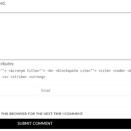
hed.
ributes:
=""> <acronym title=""> <b> <blockquote cite=""> <cite> <code> <
> <s> <strike> <strong>
N THIS BROWSER FOR THE NEXT TIME I COMMENT.