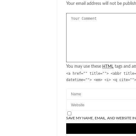
Your email address will not be publis
You may use these
tags and att
HTML
<a href="" title=""> <abbr title
datetime=""> <em> <i> <q cite=""
SAVE MY NAME, EMAIL, AND WEBSITE I