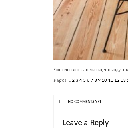
Еще одно доказательство, что индустр
Pages:
1
2
3
4
5
6
7
8
9
10
11
12
13
NO COMMENTS YET
Leave a Reply