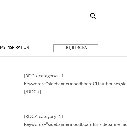
MS INSPIRATION
ПОДПИСКА
[BDCK category=11
Keywords=”sidebannermoodboardCHourhouses,si
[/BDCK]
[BDCK category=11
Keywords=”sidebannermoodboardBB,sidebannermo