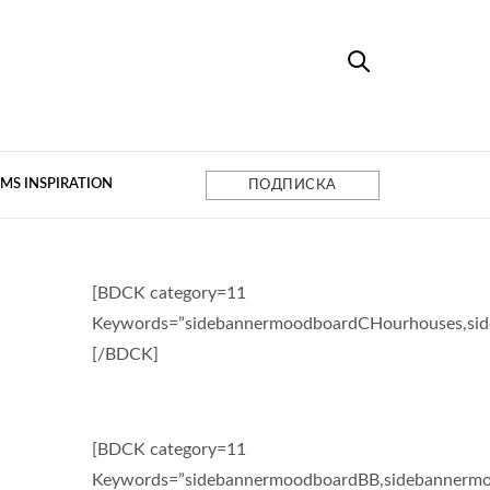
MS INSPIRATION
ПОДПИСКА
[BDCK category=11
Keywords=”sidebannermoodboardCHourhouses,si
[/BDCK]
[BDCK category=11
Keywords=”sidebannermoodboardBB,sidebannermo