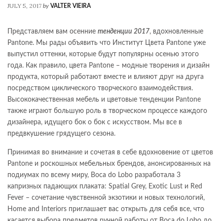
JULY 5, 2017
by
VALTER VIEIRA
Представляем вам осенние
тенденции 2017
, вдохновленные
Pantone. Мы рады объявить что Институт Цвета Pantone уже
выпустил оттенки, которые будут популярны осенью этого
года. Как правило, цвета Pantone – модные творения и дизайн
продукта, который работают вместе и влияют друг на друга
посредством циклического творческого взаимодействия.
Высококачественная мебель и цветовые тенденции Pantone
также играют большую роль в творческом процессе каждого
дизайнера, идущего бок о бок с искусством. Мы все в
предвкушение грядущего сезона.
Принимая во внимание и сочетая в себе вдохновение от цветов
Pantone и роскошных мебельных брендов, анонсированных на
подиумах по всему миру, Boca do Lobo разработала 3
капризных падающих плаката: Spatial Grey, Exotic Lust и Red
Fever – сочетание чувственной экзотики и новых технологий,
Home and Interiors приглашает вас открыть для себя все, что
касается выбора предметов ручной работы от Boca do Lobo до