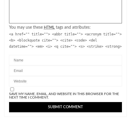
You may use these
tags and attributes:
HTML
<a href="" title=""> <abbr title=""> <acronym title="">
<b> <blockquote cite=""> <cite> <code> <del
datetime=""> <em> <i> <q cite=""> <s> <strike> <strong>
SAVE MY NAME, EMAIL, AND WEBSITE IN THIS BROWSER FOR THE
NEXT TIME I COMMENT.