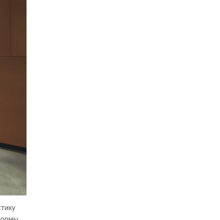
стику
формы,