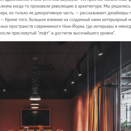
лизма когда-то произвели революцию в архитектуре. Мы решились
ьера, но только ее декоративную часть, — рассказывают дизайнеры 
 — Кроме того, большое влияние на созданный нами интерьерный 
сных пространств современного Нью-Йорка, где интерьеры в неког
сли пресловутый “лофт” и достигли высочайшего уровня”.