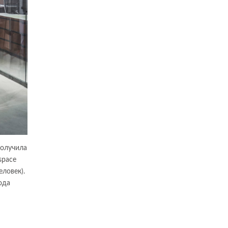
получила
space
еловек).
ода