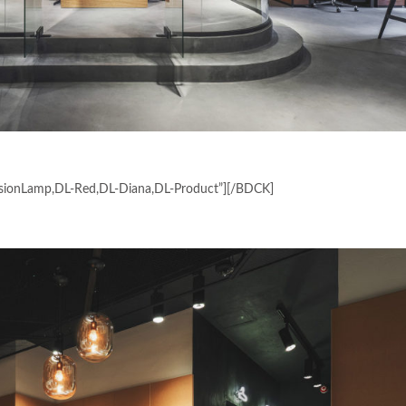
ionLamp,DL-Red,DL-Diana,DL-Product”][/BDCK]