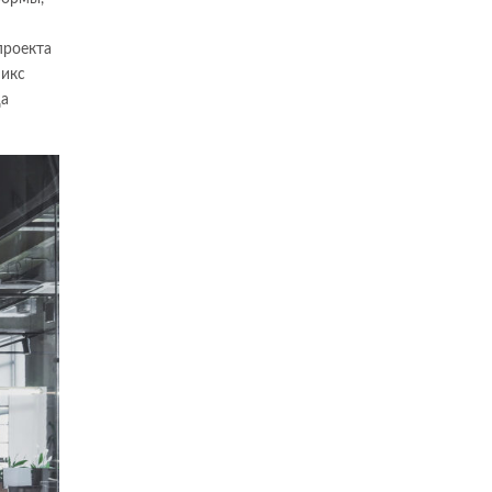
проекта
микс
да