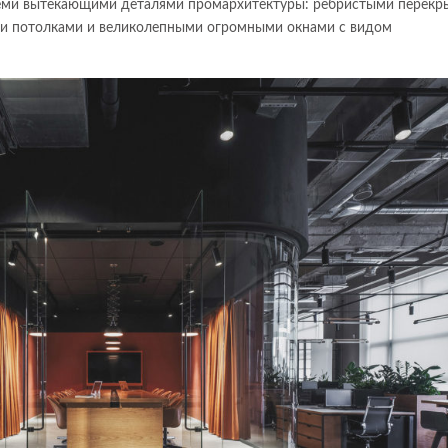
всеми вытекающими деталями промархитектуры: ребристыми перекр
и потолками и великолепными огромными окнами с видом