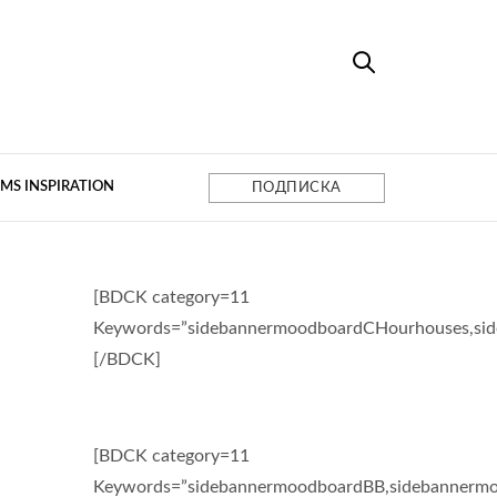
MS INSPIRATION
ПОДПИСКА
[BDCK category=11
Keywords=”sidebannermoodboardCHourhouses,si
[/BDCK]
[BDCK category=11
Keywords=”sidebannermoodboardBB,sidebannermo