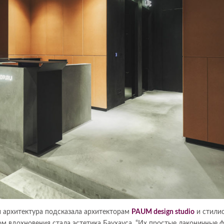
ти архитектура подсказала архитекторам
PAUM design studio
и стили
ком вдохновения стала эстетика Баухауса. “Их простые лаконичные 