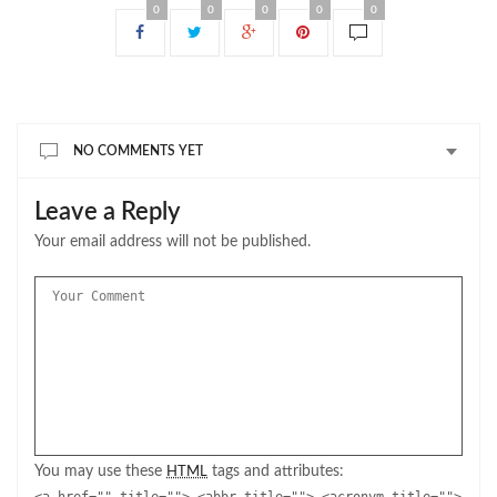
0
0
0
0
0
NO COMMENTS YET
Leave a Reply
Your email address will not be published.
You may use these
tags and attributes:
HTML
<a href="" title=""> <abbr title=""> <acronym title="">