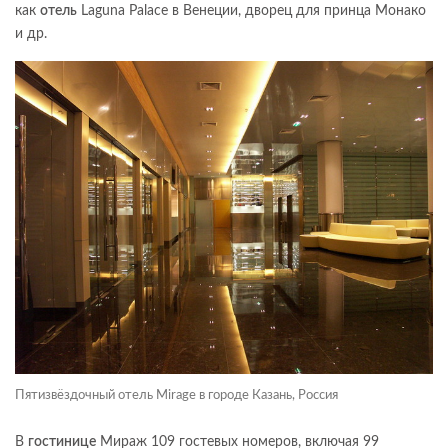
как
отель
Laguna Palace в Венеции, дворец для принца Монако
и др.
Пятизвёздочный отель Mirage в городе Казань, Россия
В
гостинице
Мираж 109 гостевых номеров, включая 99