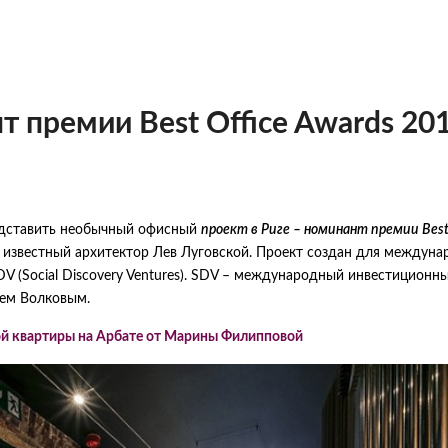
т премии Best Office Awards 20
едставить необычный офисный
проект в Риге –
номинант премии Best 
 известный архитектор Лев Луговской. Проект создан для междуна
V (Social Discovery Ventures). SDV – международный инвестиционн
ием Волковым.
й квартиры на Арбате от Марины Филипповой