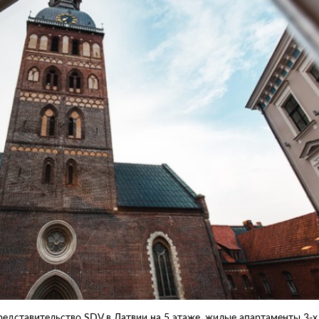
дставительство SDV в Латвии на 5 этаже, жилые апартаменты 3-х 