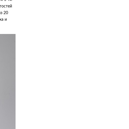
гостей
из 20
ха и