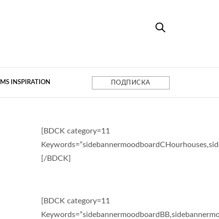
MS INSPIRATION
ПОДПИСКА
[BDCK category=11
Keywords=”sidebannermoodboardCHourhouses,si
[/BDCK]
[BDCK category=11
Keywords=”sidebannermoodboardBB,sidebannermo