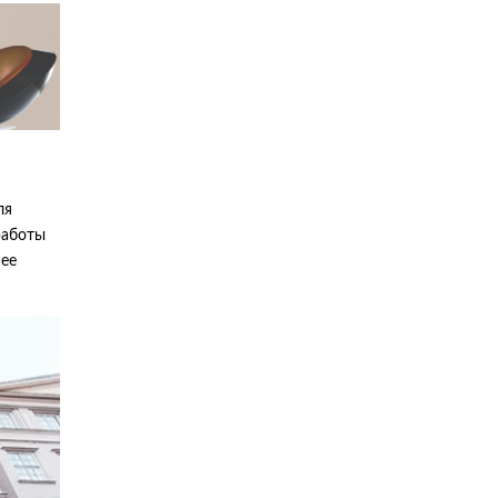
ля
работы
 ее