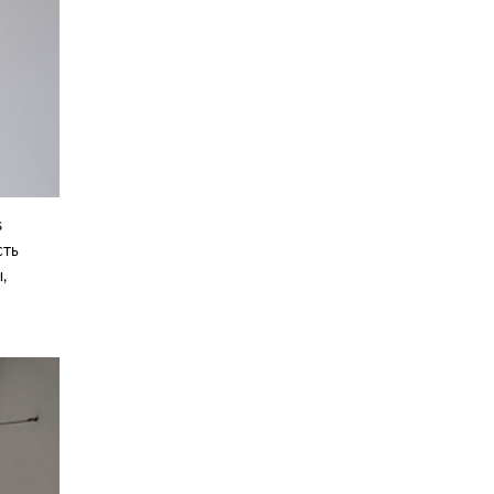
s
сть
,