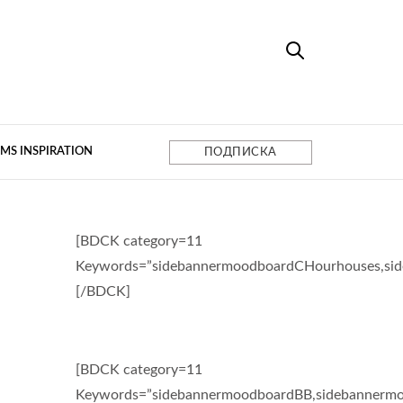
MS INSPIRATION
ПОДПИСКА
[BDCK category=11
Keywords=”sidebannermoodboardCHourhouses,si
[/BDCK]
[BDCK category=11
Keywords=”sidebannermoodboardBB,sidebannermo