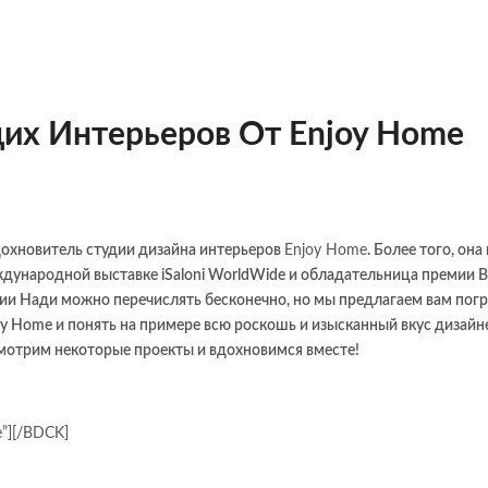
х Интерьеров От Enjoy Home
дохновитель студии дизайна интерьеров
Enjoy Home
. Более того, он
дународной выставке iSaloni WorldWide и обладательница премии Be
мии Нади можно перечислять бесконечно, но мы предлагаем вам погр
oy Home и понять на примере всю роскошь и изысканный вкус дизайн
мотрим некоторые проекты и вдохновимся вместе!
e”][/BDCK]