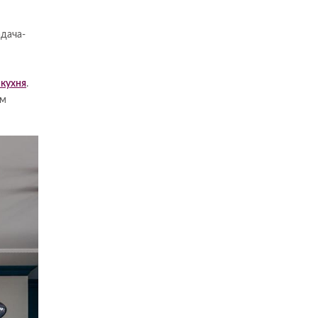
адача-
 кухня
.
ым