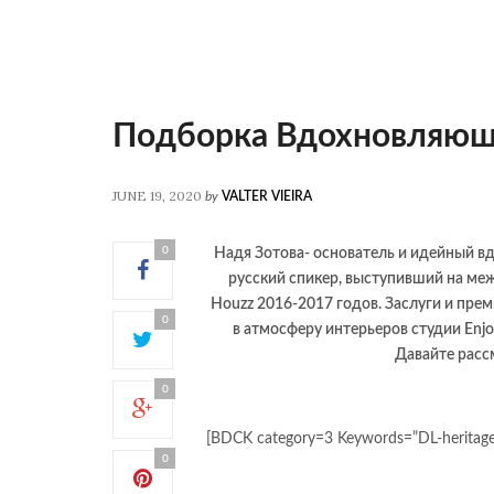
Подборка Вдохновляющи
JUNE 19, 2020
by
VALTER VIEIRA
0
Надя Зотова- основатель и идейный в
русский спикер, выступивший на меж
Houzz 2016-2017 годов. Заслуги и пре
0
в атмосферу интерьеров студии Enj
Давайте расс
0
[BDCK category=3 Keywords=”DL-heritag
0